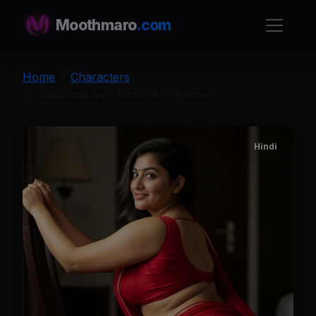
Moothmaro
.com
Home
Characters
Sushama aur doctor ka Injection
Hindi
S