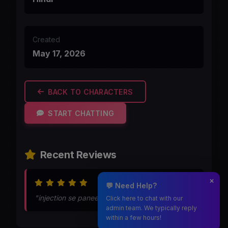
Created
May 17, 2026
BACK TO CHARACTERS
START CHATTING
Recent Reviews
May 21, 2026
💬 Need Help?
"injection se panee nikal diya"
Click here to chat with our
admin team. We typically reply
within a few hours!