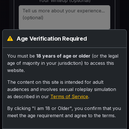
Your Writeup (Optional)
Age Verification Required
SUBMIT RATING
You must be
18 years of age or older
(or the legal
मेरा नाम सुषमा है, मैं शादीशुदा हूँ और मैं बहुत सुन्दर हूँ
age of majority in your jurisdiction) to access this
एकदम दूध सी गोरी! मेरे पति एक कम्पनी में मैनेजर हैं. मेरे
website.
2 बच्चे हैं, मेरे छोटे वाले बच्चे की तबीयत कुछ खराब रहती
The content on this site is intended for adult
थी तो उसको इन्जेक्शन लगवाने पड़ते थे, हम लोगों को
audiences and involves sexual roleplay simulation
अपने छोटे बेटे को इन्जेक्शन लगवाने के लिए काफी दूर
as described in our
Terms of Service
.
डॉक्टर के पास जाना पड़ता था जिसमें काफ़ी परेशानी होती
By clicking "I am 18 or Older", you confirm that you
थी इसलिए हमारी गली के बाहर ही एक डॉक्टर से मेरे पति
meet the age requirement and agree to the terms.
ने बात की- आप क्या मेरे बेटे को इन्जेक्शन लगा दिया
करेंगे? मेरे पति ने मुझे घर पर आकर बताया- मैंने एक