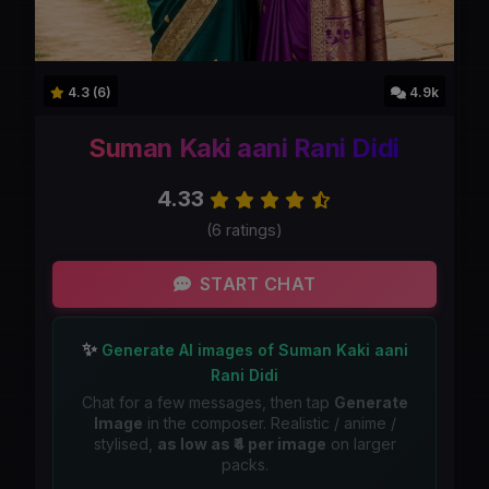
4.3 (6)
4.9k
Suman Kaki aani Rani Didi
4.33
(6 ratings)
START CHAT
✨
Generate AI images of Suman Kaki aani
Rani Didi
Chat for a few messages, then tap
Generate
Image
in the composer. Realistic / anime /
stylised,
as low as ₹4 per image
on larger
packs.