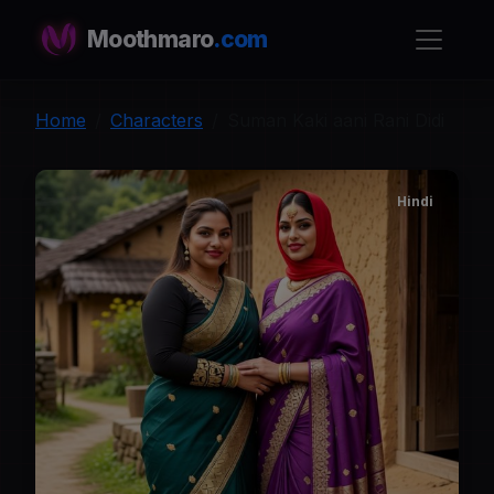
Moothmaro
.com
Home
Characters
Suman Kaki aani Rani Didi
Hindi
S