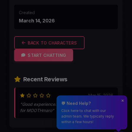
Created
March 14, 2026
BACK TO CHARACTERS
START CHATTING
Recent Reviews
Mar 15, 2026
💬 Need Help?
"Good experience. Thik kind chat is expected
for MOOTHmaro"
Click here to chat with our
admin team. We typically reply
within a few hours!