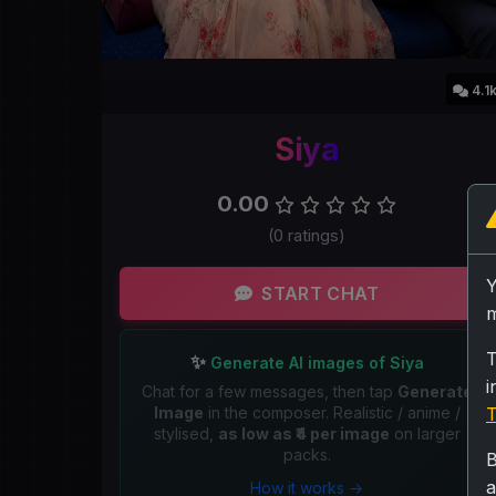
4.1
Siya
0.00
(0 ratings)
START CHAT
m
T
✨
Generate AI images of Siya
i
Chat for a few messages, then tap
Generate
Image
in the composer. Realistic / anime /
T
stylised,
as low as ₹4 per image
on larger
packs.
B
a
How it works →