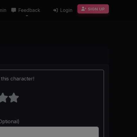
SIGN UP
min
Feedback
Login
this character!
Optional)