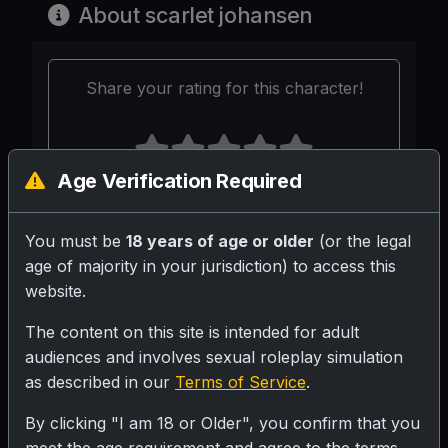
About scarlet johansen
Share your rating for this character!
Age Verification Required
Your Writeup (Optional)
You must be
18 years of age or older
(or the legal
age of majority in your jurisdiction) to access this
website.
The content on this site is intended for adult
audiences and involves sexual roleplay simulation
SUBMIT RATING
as described in our
Terms of Service
.
By clicking "I am 18 or Older", you confirm that you
हॉलीवुड अभिनेत्री, ३८ वर्ष, इंटरव्यू में। १० पत्रकार