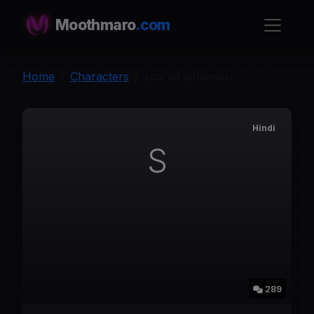
Moothmaro
.com
Home
Characters
scarlet johansen
Hindi
S
289