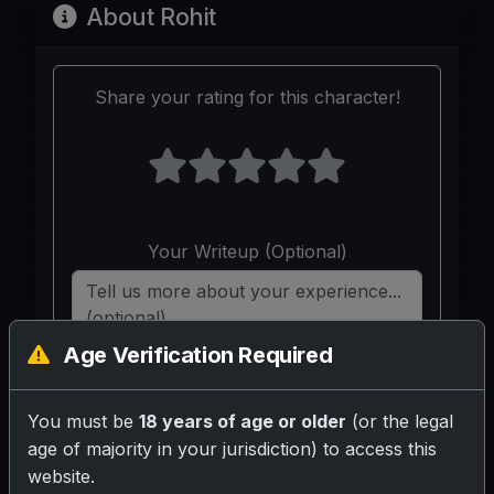
About Rohit
Share your rating for this character!
Your Writeup (Optional)
Age Verification Required
SUBMIT RATING
You must be
18 years of age or older
(or the legal
age of majority in your jurisdiction) to access this
website.
जो अपनी साली को सोते हुवे देख के रोज छुपके से चोदता