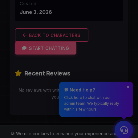
Created
June 3, 2026
BACK TO CHARACTERS
START CHATTING
Recent Reviews
💬 Need Help?
No reviews with writeups yet. Be the first to share
your experience!
Click here to chat with our
admin team. We typically reply
within a few hours!
Moothmaro.com
🍪 We use cookies to enhance your experience and for