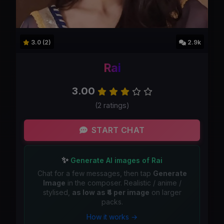
3.0 (2)
2.9k
Rai
3.00
(2 ratings)
START CHAT
✨
Generate AI images of Rai
Chat for a few messages, then tap
Generate
Image
in the composer. Realistic / anime /
stylised,
as low as ₹4 per image
on larger
packs.
How it works →