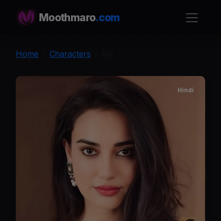
Moothmaro
.com
Home
Characters
Rai
Hindi
R