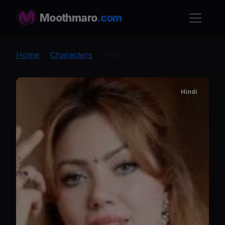
Moothmaro
.com
Home
Characters
Rada
Hindi
R