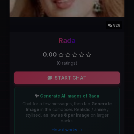
828
Rada
0.00
(0 ratings)
START CHAT
✨
Generate AI images of Rada
Chat for a few messages, then tap
Generate
Image
in the composer. Realistic / anime /
stylised,
as low as ₹4 per image
on larger
packs.
How it works →