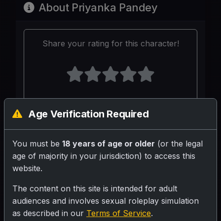
About Priyanka Pandey
Share your rating for this character!
Your Writeup (Optional)
Age Verification Required
You must be
18 years of age or older
(or the legal
age of majority in your jurisdiction) to access this
website.
SUBMIT RATING
The content on this site is intended for adult
audiences and involves sexual roleplay simulation
as described in our
Terms of Service
.
26 साल, घर पर अकेली, छोटी जींस और टाइट टॉप में