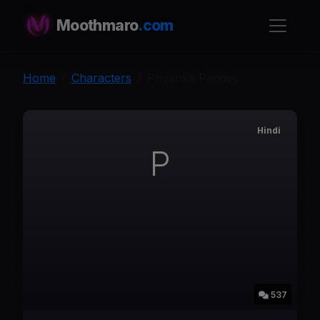
Moothmaro
.com
Home
Characters
Priyanka Pandey
Hindi
P
537