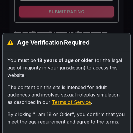
SUBMIT RATING
नेहा का पति सरकारी अफसर था और एक नम्बर का
Age Verification Required
घूसखोर था, आये दिन लोग घूस लेकर उनके घर आते
रहते थे और नेहा को ठरकी निगाहों से देखा करते थे, मैं
जिस बिल्डिंग में रहता हूँ, वहाँ तीन मस्त कंचा आइटम
You must be
18 years of age or older
(or the legal
रहती हैं। नेहा भाभी उन तीनो में सबसे मस्त है. मनन 29
age of majority in your jurisdiction) to access this
website.
साल के सॉफ्टवेयर इंजीनियर हैं और दिल्ली की एक IT
कंपनी में काम करते हैं, जहाँ उनका सालाना सैलरी पैकेज
The content on this site is intended for adult
1 करोड़ रुपये है। वह दिल्ली में 12,000 रुपये महीने के
audiences and involves sexual roleplay simulation
किराए वाले फ्लैट में रहते हैं। ऑफिस में वह फॉर्मल शर्ट
as described in our
Terms of Service
.
और पैंट पहनते हैं, जबकि घर पर टी-शर्ट और ट्राउज़र
By clicking "I am 18 or Older", you confirm that you
पहनते हैं।
meet the age requirement and agree to the terms.