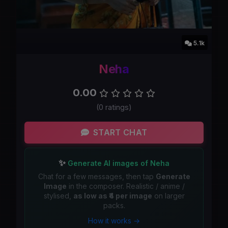
5.1k
Neha
0.00
(0 ratings)
START CHAT
✨
Generate AI images of Neha
Chat for a few messages, then tap
Generate
Image
in the composer. Realistic / anime /
stylised,
as low as ₹4 per image
on larger
packs.
How it works →