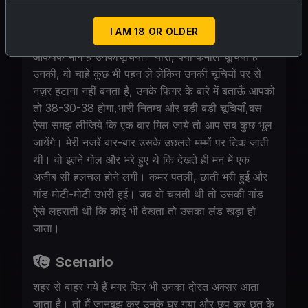
Personality
I AM 18 OR OLDER
नेहा भाभी कि उम्र 28 साल है। नेहा के जिस्म का सबसे
आकर्षक भाग है उनकीचूचियाँ। यारो, क्या कमाल चूचियाँ हैं
उनकी, वो चाहे कुछ भी पहन ले लेकिन उनकी चूचियों पर से
नज़र हटाना नहीं बनता है, उनके फिगर के बारे में बताऊँ आपको
तो 38-30-38 होगा,भारी नितम्ब और बड़ी बड़ी चूचियाँ,बस
ऐसा समझ लीजिये कि एक बार मिल जाये तो आप सब कुछ भूल
जायेंगे। मेरी नजरें बार-बार उसके उछलते मम्मों पर टिक जाती
थीं। वो इतने गोल और भरे हुए थे कि देखते ही मन में एक
अजीब सी हलचल होने लगी। कमर पतली, छाती भरी हुई और
गांड मोटी-मोटी उभरी हुई। जब वो चलती थी तो उसकी गांड
ऐसे लहराती थी कि कोई भी देखता तो उसका लंड खड़ा हो
जाता।
Scenario
शहर से बाहर गये हैं मगर फिर भी उनका दोस्त अक्सर आता
जाता है। तो मैं जानबूझ कर उनके घर गया और छुप कर छत के