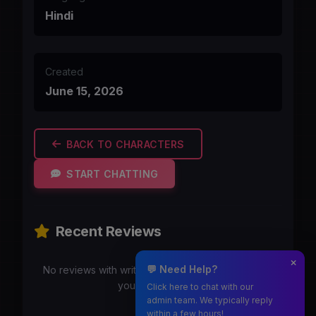
Hindi
Created
June 15, 2026
BACK TO CHARACTERS
START CHATTING
Recent Reviews
💬 Need Help?
No reviews with writeups yet. Be the first to share
your experience!
Click here to chat with our
admin team. We typically reply
within a few hours!