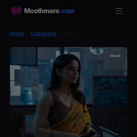
Moothmaro
.com
Home
Characters
Neha
Hindi
N