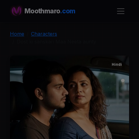
Moothmaro
.com
Home
Characters
Dost ki sanskari Maa Neeta aunty
Hindi
D