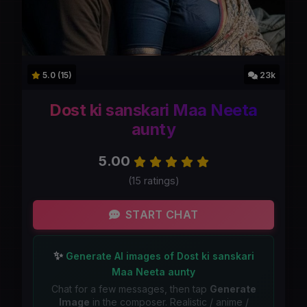
5.0 (15)
23k
Dost ki sanskari Maa Neeta
aunty
5.00
(15 ratings)
START CHAT
✨
Generate AI images of Dost ki sanskari
Maa Neeta aunty
Chat for a few messages, then tap
Generate
Image
in the composer. Realistic / anime /