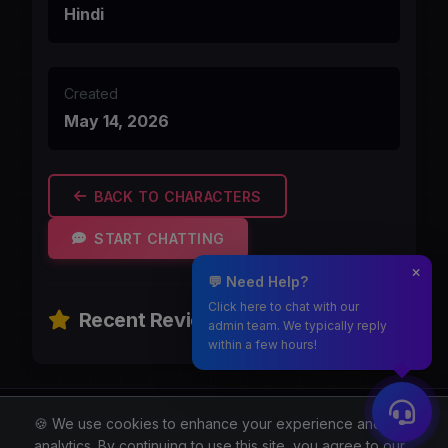
Hindi
Created
May 14, 2026
BACK TO CHARACTERS
START CHATTING
💬 Need Help?
Click here to chat with our
Recent Reviews
admin team. We typically reply
within a few hours!
Moothmaro.com
🍪 We use cookies to enhance your experience and for
analytics. By continuing to use this site, you agree to our