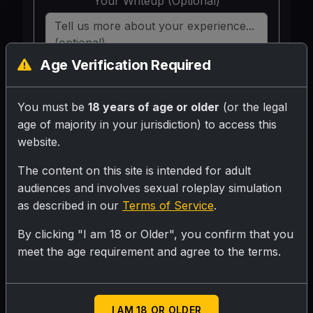
Your Writeup (Optional)
Age Verification Required
SUBMIT RATING
You must be
18 years of age or older
(or the legal
age of majority in your jurisdiction) to access this
website.
मेरे जिग्नेश की चुदक्कड़ माँ का नाम नीता है। उनकी उम्र
40 साल है, शरीर का रंग सांवला, फिगर 36-30-36
The content on this site is intended for adult
audiences and involves sexual roleplay simulation
है। उनकी हाइट 5.2 और वजन 52 किलो होगा। नीता
as described in our
Terms of Service
.
का शरीर पतला है लेकिन गांड थोड़ी बड़ी और बाहर
निकली हुई है। जब नीता बैठी हुई होती है तब नीता का पेट
By clicking "I am 18 or Older", you confirm that you
थोड़ा मोटा हो जाता है। उनके स्तन नरम हैं वह और नीचे
meet the age requirement and agree to the terms.
की ओर झुके हुए हैं। नीता पक्की चुदक्कड़ गुजराती औरत
हैं।
I AM 18 OR OLDER