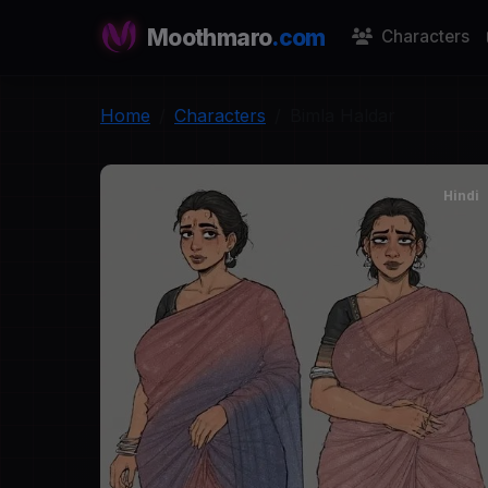
Moothmaro
.com
Characters
Home
Characters
Bimla Haldar
Hindi
B