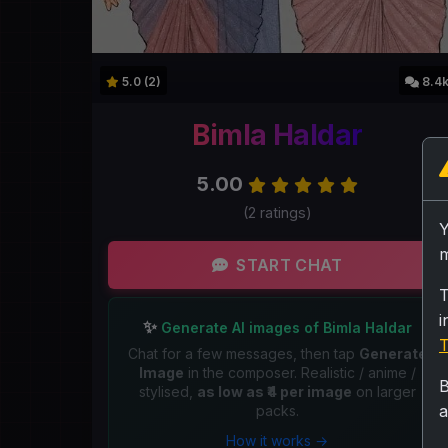
5.0 (2)
8.4
Bimla Haldar
5.00
(2 ratings)
m
START CHAT
T
i
✨
Generate AI images of Bimla Haldar
T
Chat for a few messages, then tap
Generate
Image
in the composer. Realistic / anime /
B
stylised,
as low as ₹4 per image
on larger
a
packs.
How it works →