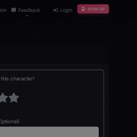
SIGN UP
min
Feedback
Login
this character!
Optional)